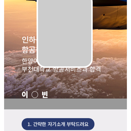
인하공업전문대학
항공운항과 합격
한양여자대학교 항공과 /
부천대학교 항공서비스과 합격
이○빈
1.
간략한 자기소개 부탁드려요