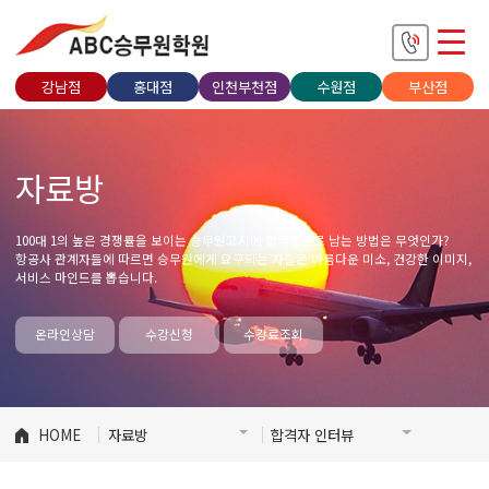
강남점
홍대점
인천부천점
수원점
부산점
자료방
100대 1의 높은 경쟁률을 보이는 승무원고시에 합격생으로 남는 방법은 무엇인가?
항공사 관계자들에 따르면 승무원에게 요구되는 자질은 아름다운 미소, 건강한 이미지,
서비스 마인드를 뽑습니다.
온라인상담
수강신청
수강료조회
HOME
자료방
합격자 인터뷰