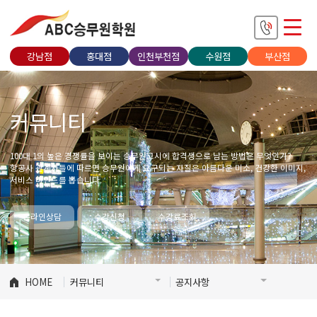
강남점
홍대점
인천부천점
수원점
부산점
커뮤니티
100대 1의 높은 경쟁률을 보이는 승무원고시에 합격생으로 남는 방법은 무엇인가?
항공사 관계자들에 따르면 승무원에게 요구되는 자질은 아름다운 미소, 건강한 이미지,
서비스 마인드를 뽑습니다.
온라인상담
수강신청
수강료조회
HOME
커뮤니티
공지사항