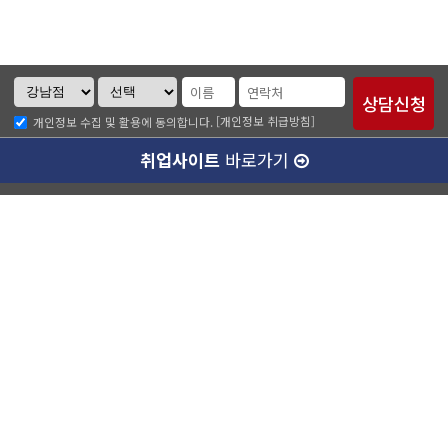
[개인정보 취급방침]
개인정보 수집 및 활용에 동의합니다.
취업사이트
바로가기
ABC소개
찾아오시는길
개인정보취급방침
이메일무단수집거부
수강료 안내
강남캠퍼스(본관)
ABC승무원학원 강남점
대표이사 :
양종훈
서울특별시 강남구 역삼동 727-8번지 운기빌딩 2층
대표전화 :
1600-4185
팩스번호 :
02-538-7501
사업자등록번호 :
220-87-77351
통신판매업신고번호 :
제 2014-서울강남-03280호
정보보호책임자 :
유종현
학원등록번호 :
제 10187호
강남캠퍼스(별관)
강남에이비씨승무원학원
대표이사 :
양종훈