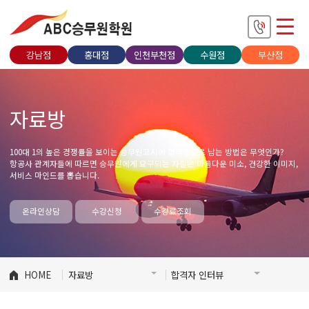
강남점
홍대점
인천부천점
수원점
부산점
자료방
100대 1의 높은 경쟁률을 보이는 승무원고시에 합격생으로 남는 방법은 무엇인가?
항공사 관계자들에 따르면 승무원에게 요구되는 자질은 아름다운 미소, 건강한 이미지,
서비스 마인드를 뽑습니다.
온라인상담
수강신청
수강료조회
HOME
자료방
합격자 인터뷰