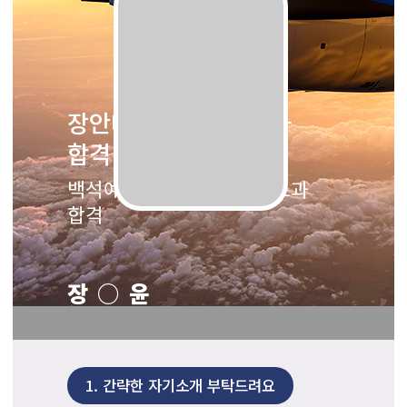
장안대학교 항공관광과
합격
백석예술대학교 항공서비스과
합격
장○윤
1.
간략한 자기소개 부탁드려요