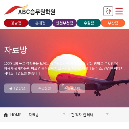
강남점
홍대점
인천부천점
수원점
부산점
자료방
100대 1의 높은 경쟁률을 보이는 승무원고시에 합격생으로 남는 방법은 무엇인가?
항공사 관계자들에 따르면 승무원에게 요구되는 자질은 아름다운 미소, 건강한 이미지,
서비스 마인드를 뽑습니다.
온라인상담
수강신청
수강료조회
HOME
자료방
합격자 인터뷰